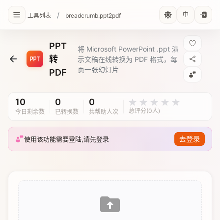
/
中
工具列表
breadcrumb.ppt2pdf
PPT
将 Microsoft PowerPoint .ppt 演
转
示文稿在线转换为 PDF 格式，每
页一张幻灯片
PDF
10
0
0
总评分(0人)
今日剩余数
已转换数
共帮助人次
去登录
使用该功能需要登陆,请先登录