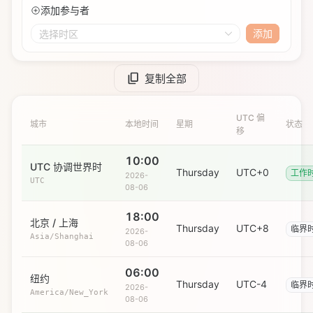
添加参与者
添加
选择时区
复制全部
UTC 偏
城市
本地时间
星期
状态
移
10:00
UTC 协调世界时
Thursday
UTC+0
工作
2026-
UTC
08-06
18:00
北京 / 上海
Thursday
UTC+8
临界
2026-
Asia/Shanghai
08-06
06:00
纽约
Thursday
UTC-4
临界
2026-
America/New_York
08-06