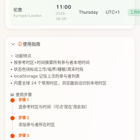
11:00
伦敦
Thursday
UTC+1
工作
2026-
Europe/London
08-06
使用指南
✨ 功能特点
• 按参考时区+时间换算所有参与者本地时间
• 状态色块标出工作/临界/睡眠/周末时段
• localStorage 记住上次的参与者列表
• 内置全球 24 个常用时区，浏览器自动识别本地时区
📖 使用步骤
步骤 1
选参考时区与时间（可点'现在'用此刻）
步骤 2
添加参与者所在时区
步骤 3